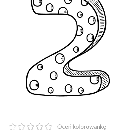
Oceń kolorowankę