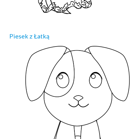
Piesek z Łatką