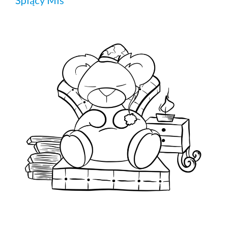
Śpiący Miś