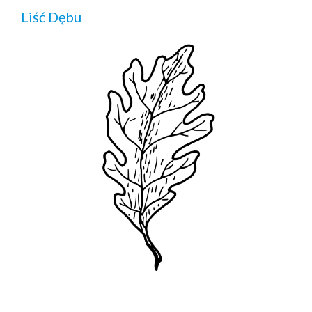
Liść Dębu