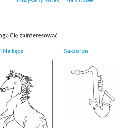
ogą Cię zainteresować
 Na Łące
Saksofon