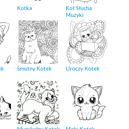
Kotka
Kot Słucha
Muzyki
ek
Smutny Kotek
Uroczy Kotek
Muzykalny Kotek
Mały Kotek