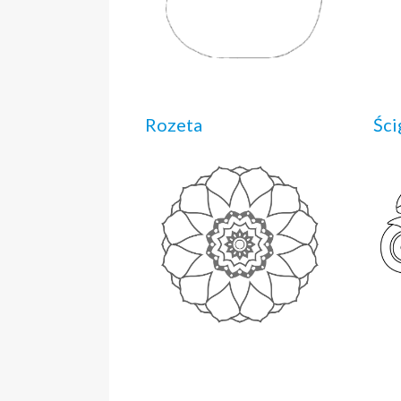
Rozeta
Ści