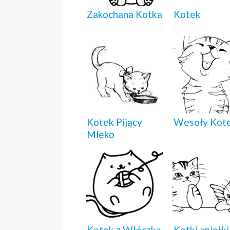
Zakochana Kotka
Kotek
Kotek Pijący
Wesoły Kot
Mleko
Kotek z Włóczką
Kotki aniołki