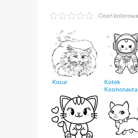
Oceń kolorow
Kocur
Kotek
Kosmonauta