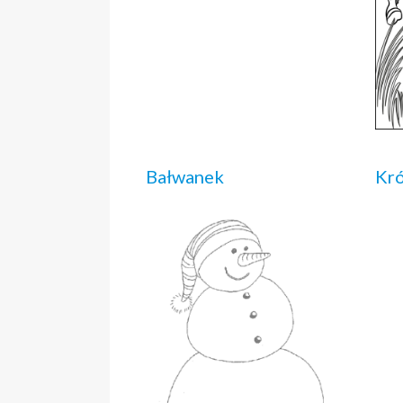
Bałwanek
Kró