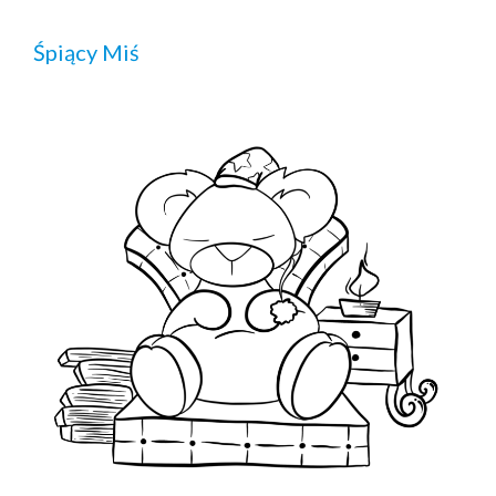
Śpiący Miś