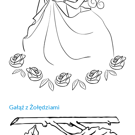
Gałąź z Żołędziami