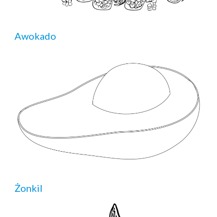
Awokado
Żonkil