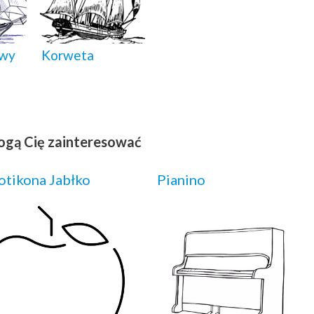
owy
Korweta
ogą Cię zainteresować
tikona Jabłko
Pianino