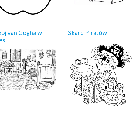
ój van Gogha w
Skarb Piratów
es