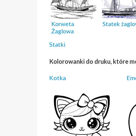
Korweta
Statek żagl
Żaglowa
Statki
Kolorowanki do druku, które m
Kotka
Emo