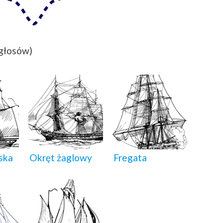
 głosów)
ska
Okręt żaglowy
Fregata