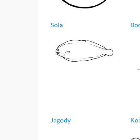
Sola
Boc
Jagody
Kon