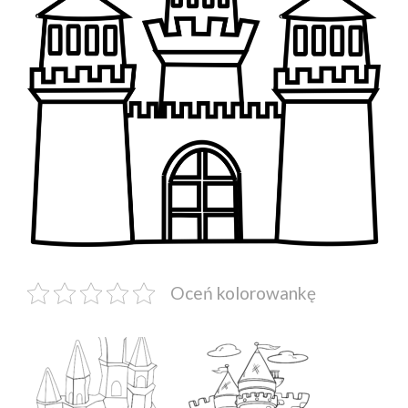
Oceń kolorowankę