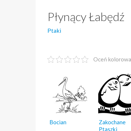
Płynący Łabędź
Ptaki
Oceń kolorow
Bocian
Zakochane
Ptaszki