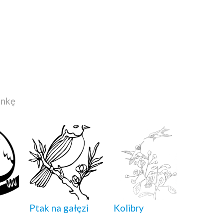
ankę
Ptak na gałęzi
Kolibry