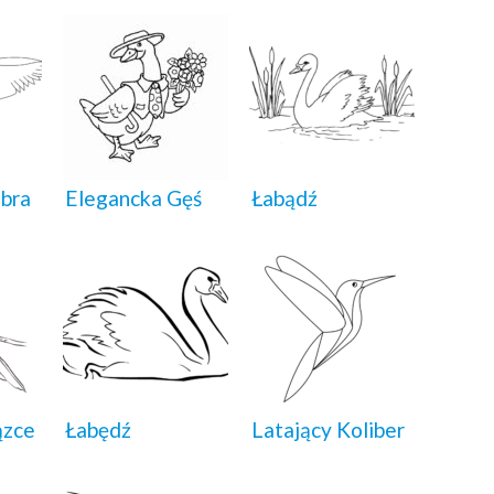
ibra
Elegancka Gęś
Łabądź
ązce
Łabędź
Latający Koliber