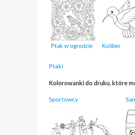
Ptak w ogrodzie
Koliber
Ptaki
Kolorowanki do druku, które m
Sportowcy
Sa