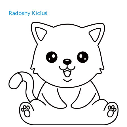
Radosny Kiciuś