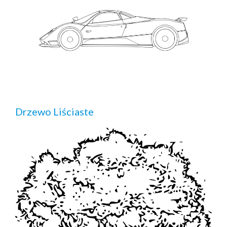
Drzewo Liściaste