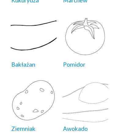
Kukurydza
Marchew
Bakłażan
Pomidor
Ziemniak
Awokado