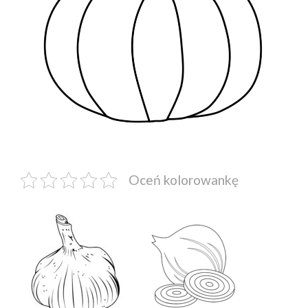
Oceń kolorowankę