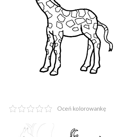
Oceń kolorowankę