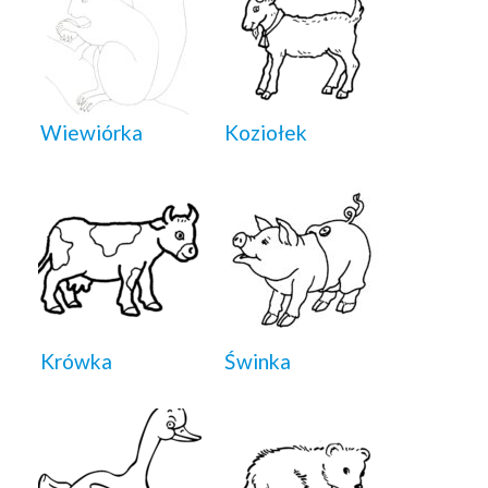
Wiewiórka
Koziołek
Krówka
Świnka