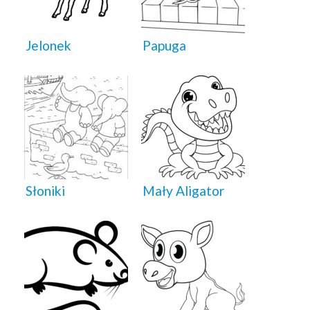
Jelonek
Papuga
Słoniki
Mały Aligator