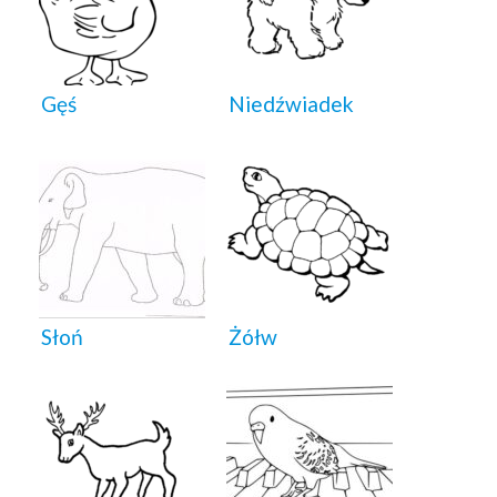
Gęś
Niedźwiadek
Słoń
Żółw