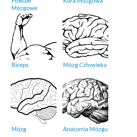
Półkule
Kora Mózgowa
Mózgowe
Biceps
Mózg Człowieka
Mózg
Anatomia Mózgu