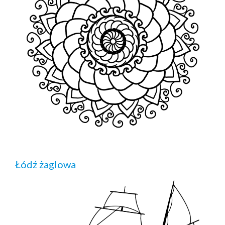
Łódź żaglowa