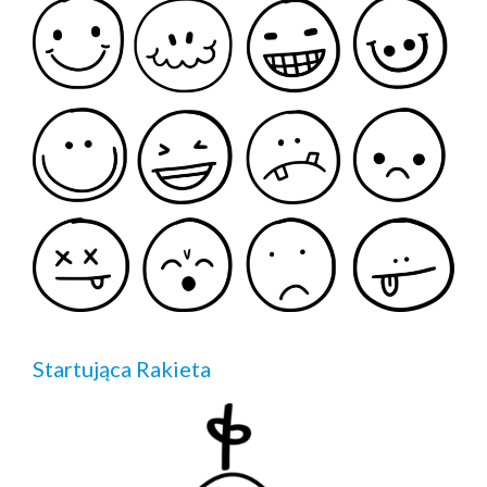
Startująca Rakieta