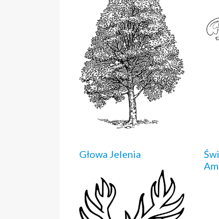
Głowa Jelenia
Świ
Am