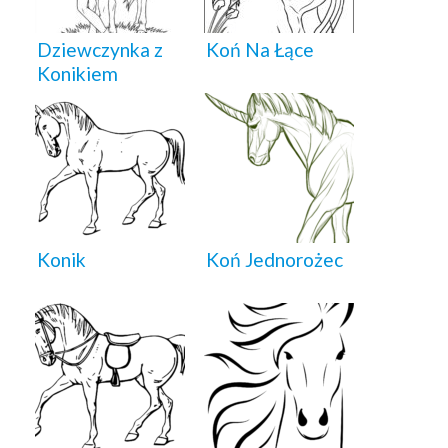
Dziewczynka z
Koń Na Łące
Konikiem
Konik
Koń Jednorożec