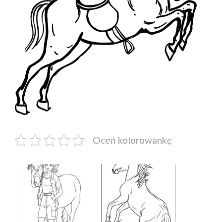
Oceń kolorowankę