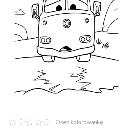
Oceń kolorowankę