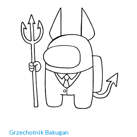
Grzechotnik Bakugan