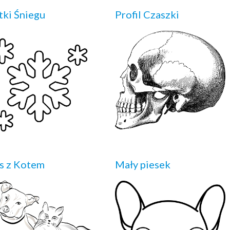
tki Śniegu
Profil Czaszki
s z Kotem
Mały piesek