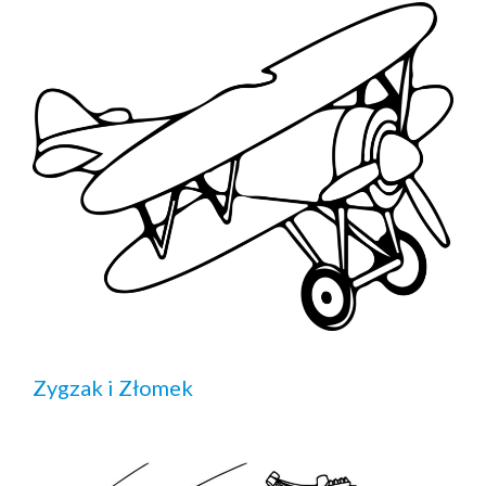
Zygzak i Złomek