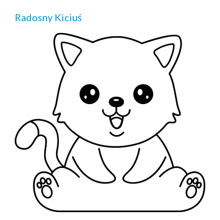
Radosny Kiciuś