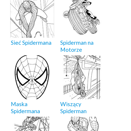
Sieć Spidermana
Spiderman na
Motorze
Maska
Wiszący
Spidermana
Spiderman