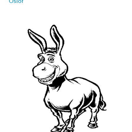
Osioł