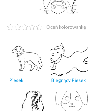
Oceń kolorowankę
Piesek
Biegnący Piesek