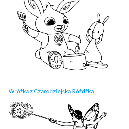
Wróżka z Czarodziejską Różdżką