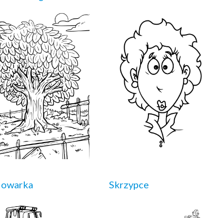
dowarka
Skrzypce