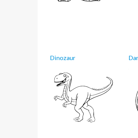
Dinozaur
Da