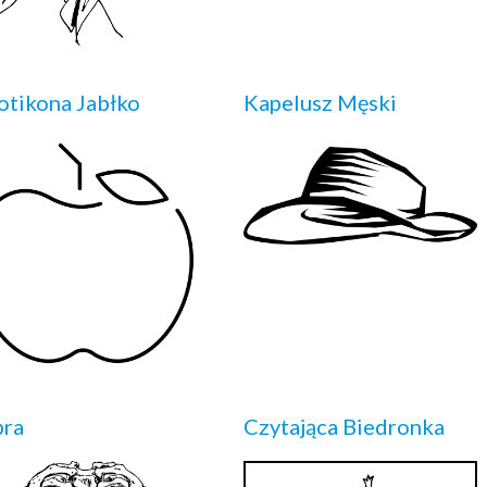
tikona Jabłko
Kapelusz Męski
bra
Czytająca Biedronka