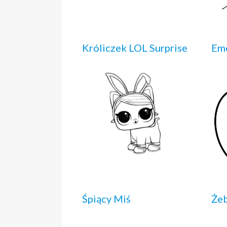
Króliczek LOL Surprise
Emo
Śpiący Miś
Że