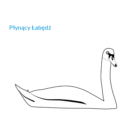
Płynący Łabędź