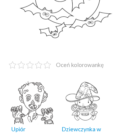
Oceń kolorowankę
Upiór
Dziewczynka w