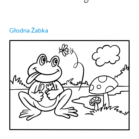
Głodna Żabka