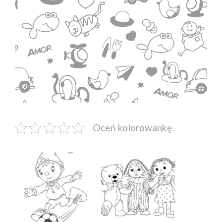
Oceń kolorowankę