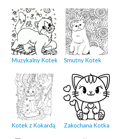
Muzykalny Kotek
Smutny Kotek
Kotek z Kokardą
Zakochana Kotka