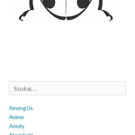
Szukaj:
Among Us
Anime
Anioły
Atomówki