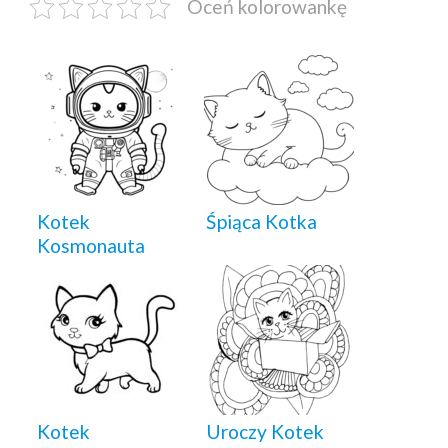
Oceń kolorowankę
Kotek
Śpiąca Kotka
Kosmonauta
Kotek
Uroczy Kotek